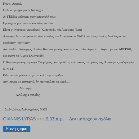
Κύριε Αρχηγέ,
Οι δύο προηγούμενοι Ναύαρχοι
Α! ΓΕΕΘΑ απέτυχαν στην αποστολή τους.
Προσέχετε μην πάθετε και εσείς το ίδιο.
Είναι οι Ναύαρχοι Αραπάκης (Κυπριακό), και Λυμπέρης (Ιμια).
Απέτυχαν διότι υπήκουσαν στις εντολές του Σιωνιστικού ΝΑΤΟ, και στις εντολές δοσιλόγων και
προδοτών πολιτικών.
Δεν έπαθε ο Ναύαρχος Παύλος Κουντουριώτης κάτι τέτοιο, αλλά σάρωσε το Αιγαίο με τον ΑΒΕΡΩΦ,
και έκανε το Αιγαίο Ελληνικό!!!
Ο Κουντουριώτης αγνόησε Συμμάχους, και προδότες πολιτικούς, υπηρέτες της Παγκόσμιας κυβέρνησης
& Ν.Τ.Π.
Είθε να του μοιάσετε, για το καλό της πατρίδος.
Δεν μπορώ να φανταστώ ότι θα τριτώσει το κακό.........
Με τιμή
Αντώνης Γρυπαίος
Διεθνολόγος/Αρθρογράφος ΜΜΕ
GIANNIS LYRAS
στις
9:07 π.μ.
Δεν υπάρχουν σχόλια:
Κοινή χρήση