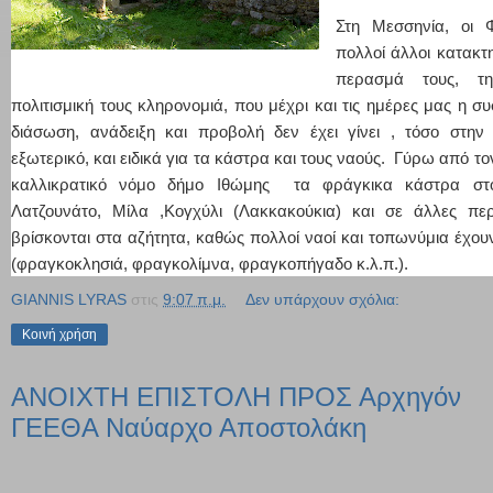
Στη Μεσσηνία, οι 
πολλοί άλλοι κατακτ
περασμά τους, τη
πολιτισμική τους κληρονομιά, που μέχρι και τις ημέρες μας η σ
διάσωση, ανάδειξη και προβολή δεν έχει γίνει , τόσο στη
εξωτερικό, και ειδικά για τα κάστρα και τους ναούς. Γύρω από τ
καλλικρατικό νόμο δήμο Ιθώμης τα φράγκικα κάστρα στο
Λατζουνάτο, Μίλα ,Κογχύλι (Λακκακούκια) και σε άλλες πε
βρίσκονται στα αζήτητα, καθώς πολλοί ναοί και τοπωνύμια έχο
(φραγκοκλησιά, φραγκολίμνα, φραγκοπήγαδο κ.λ.π.).
GIANNIS LYRAS
στις
9:07 π.μ.
Δεν υπάρχουν σχόλια:
Κοινή χρήση
ΑΝΟΙΧΤΗ ΕΠΙΣΤΟΛΗ ΠΡΟΣ Αρχηγόν
ΓΕΕΘΑ Ναύαρχο Αποστολάκη